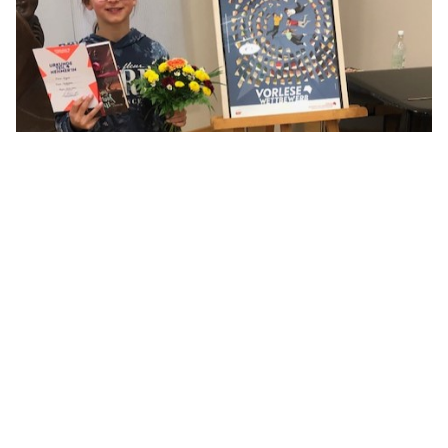
Wer liest, gewinnt immer!
Details
Veröffentlicht: 05. März 2024
Marie Wagner aus der Klasse 6a hat
als Schulsiegerin des
Vorlesewettbewerbs am
Regionalentscheid erfolgreich
teilgenommen. Sie setzte sich