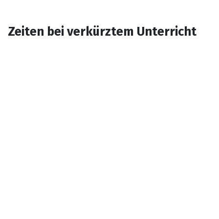
Zeiten bei verkürztem Unterricht
07:40
Uhr
1.
bis
10 Minuten
Stunde
08:10
Uhr
08:20
Uhr
2.
bis
10 Minuten
Stunde