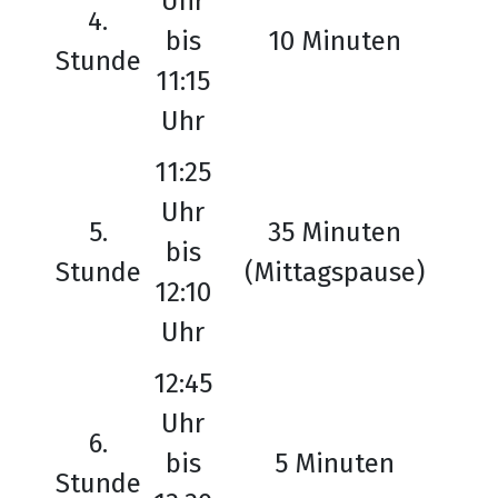
Uhr
4.
bis
10 Minuten
Stunde
11:15
Uhr
11:25
Uhr
5.
35 Minuten
bis
Stunde
(Mittagspause)
12:10
Uhr
12:45
Uhr
6.
bis
5 Minuten
Stunde