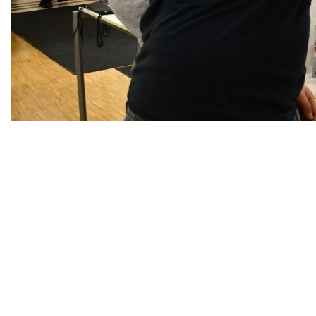
Hausmesse zur Berufsorient
Details
Veröffentlicht: 07. Februar 2026
Unsere Hausmesse zur Berufsorientierun
unterschiedlichsten Branchen nutzten d