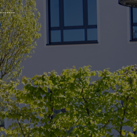
_______